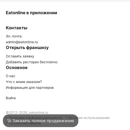
Eatonline в приложении
О
Контакты
О
Эл. почта:
admin@eatonline.ru
Открыть франшизу
Оставить заявку
Добавить ресторан бесплатно
Основное
Войти
О нас
Что с моим заказом?
Информация для партнеров
Город
Нижний Тагил
Войти
Написать в техподдержку
©2012-2026, eatonline.ru
• Политика конфиденциальности
• Условия использования
🚀 Заказать полное продвижение
• Публичная оферта