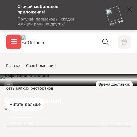
Скачай мобильное
номер
приложение!
SMS-
Получай промокоды, скидки
сообщение
Eatonline
и акции раньше других!
с
Акции
кодом
подтверждения
О сервисе
Главная
Своя Компания
Время доставки:
Откры
сеть мягких ресторанов
Вход / регистрация
Кафе-Ресторан-Доставка
Своя Компания
Читать дальше
Нет оценок
Отзывов нет
Информация